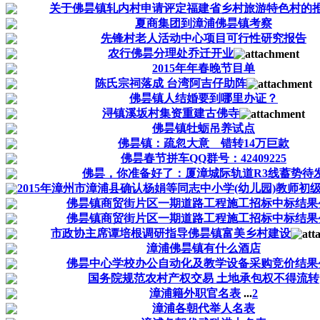
关于佛昙镇轧内村申请评定福建省乡村旅游特色村的
夏商集团到漳浦佛昙镇考察
先锋村老人活动中心项目可行性研究报告
农行佛昙分理处乔迁开业
2015年年春晚节目单
陈氏宗祠落成 台湾阿吉仔助阵
佛昙镇人结婚要到哪里办证？
浔镇溪坂村集资重建古佛寺
佛昙镇牡蛎吊养试点
佛昙镇：疏忽大意 错转14万巨款
佛昙春节拼车QQ群号：42409225
佛昙，你准备好了：厦漳城际轨道R3线蓄势待
2015年漳州市漳浦县确认杨娟等同志中小学(幼儿园)教师初
佛昙镇商贸街片区一期道路工程施工招标中标结果
佛昙镇商贸街片区一期道路工程施工招标中标结果
市政协主席谭培根调研指导佛昙镇富美乡村建设
漳浦佛昙镇有什么酒店
佛昙中心学校办公自动化及教学设备采购竞价结果
国务院规范农村产权交易 土地承包权不得流转
漳浦籍外职官名表
...
2
漳浦各朝代举人名表