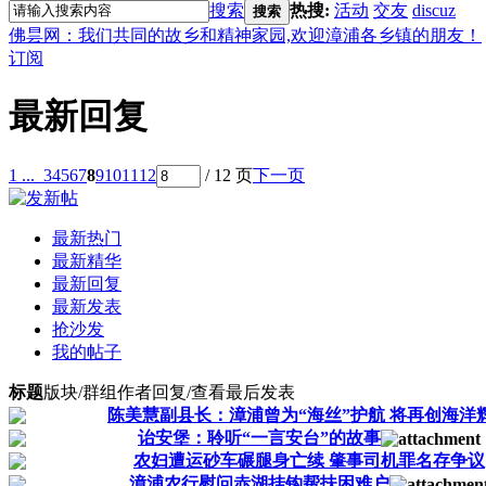
搜索
热搜:
活动
交友
discuz
搜索
佛昙网：我们共同的故乡和精神家园,欢迎漳浦各乡镇的朋友！
订阅
最新回复
1 ...
3
4
5
6
7
8
9
10
11
12
/ 12 页
下一页
最新热门
最新精华
最新回复
最新发表
抢沙发
我的帖子
标题
版块/群组
作者
回复/查看
最后发表
陈美慧副县长：漳浦曾为“海丝”护航 将再创海洋
诒安堡：聆听“一言安台”的故事
农妇遭运砂车碾腿身亡续 肇事司机罪名存争议
漳浦农行慰问赤湖挂钩帮扶困难户