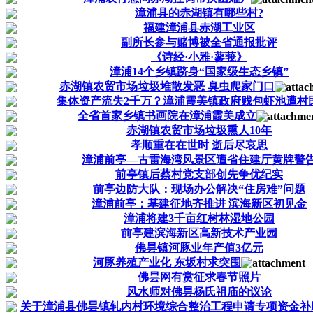
漳浦县的赤湖镇有哪些村?
福建漳浦县赤湖工业区
副所长参与赌博被全省通报批评
《诗经·小雅·蓼莪》
漳浦14个乡镇跻身“国家级生态乡镇”
赤湖镇农贸市场垃圾堆散发恶 臭虫爬家门口
集体资产流失2千万？漳浦霞美镇政府贱包虾池遭村
全省首家乡镇书画院在漳浦霞美成立
赤湖镇农贸市场垃圾熏人10年
孝顺重在在世时 逝后尽哀思
漳浦前亭—古雷海湾风景区遭省住建厅黄牌警
前亭镇后蔡村党支部创先争优纪实
前亭边防大队：现场办公解决“住房难”问题
漳浦前亭：基建征地齐推进 滨海新区初见金
漳浦将建3千亩红树林湿地公园
前亭建滨海新区高新技术产业园
佛昙镇河豚业年产值3亿元
河豚养殖产业化 东坂村求突围
佛昙网有赏征求春节照片
风水师对佛昙杨氏祖庙的议论
关于漳浦县佛昙镇轧内村环境综合整治工程申请专项资金补