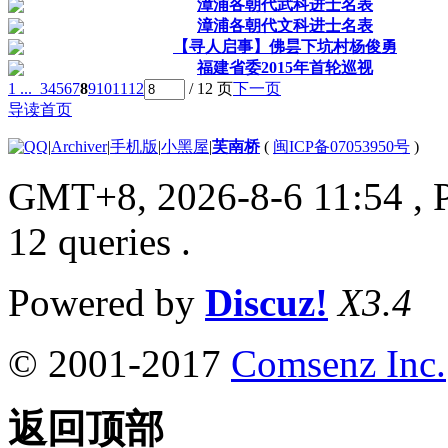
漳浦各朝代武科进士名表
漳浦各朝代文科进士名表
【寻人启事】佛昙下坑村杨俊勇
福建省委2015年首轮巡视
1 ...
3
4
5
6
7
8
9
10
11
12
/ 12 页
下一页
导读首页
|
Archiver
|
手机版
|
小黑屋
|
芙南桥
(
闽ICP备07053950号
)
GMT+8, 2026-8-6 11:54
, 
12 queries .
Powered by
Discuz!
X3.4
© 2001-2017
Comsenz Inc.
返回顶部