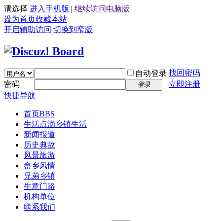
请选择
进入手机版
|
继续访问电脑版
设为首页
收藏本站
开启辅助访问
切换到窄版
找回密码
自动登录
密码
立即注册
登录
快捷导航
首页
BBS
生活点滴
乡镇生活
新闻报道
历史典故
风景旅游
畲乡风情
兄弟乡镇
生意门路
机构单位
联系我们